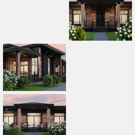
навигация:
соцсети:
панорама
VK
видео
TELEGRAM
PINTEREST
интерьер
экстерьер
проекты
Направления:
услуги
о нас
artmetal
Главная
huntmetal
контакты:
+7 495 777 43 16
+7 925 340 00 01
INFO@ABS-MIR.COM
адрес:
143082 Московская область,
Одинцовский район, д. Раздоры, дом 15/1