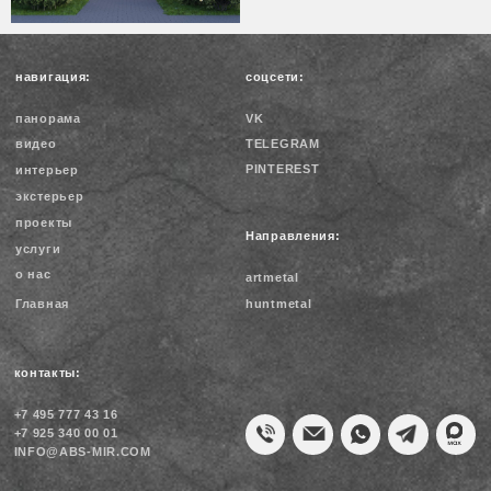
время работы: 11:00-19:00
информация:
ОГРНИП 314774607901360
ИНН 771577830505
Политика конфиденциальности
© 2004-2026 Архитектурное бюро M.I.R. Все права защищены,
согласно ГК РФ ст. 1225 — 1551 об авторском праве. Любое
копирование материалов сайта и элементов включая
изображения строго запрещены (А то знаем мы Вас! )