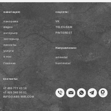
информация:
ОГРНИП 314774607901360
ИНН 771577830505
Политика конфиденциальности
© 2004-2026 Архитектурное бюро M.I.R. Все права защищены,
согласно ГК РФ ст. 1225 — 1551 об авторском праве. Любое
копирование материалов сайта и элементов включая
изображения строго запрещены (А то знаем мы Вас! )