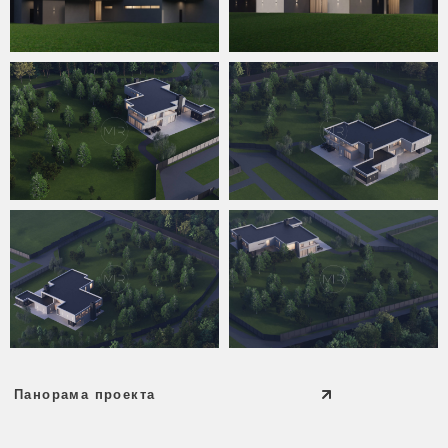
Панорама проекта
навигация:
соцсети:
панорама
VK
видео
TELEGRAM
PINTEREST
интерьер
экстерьер
проекты
Направления:
услуги
о нас
artmetal
Главная
huntmetal
контакты:
+7 495 777 43 16
+7 925 340 00 01
INFO@ABS-MIR.COM
адрес:
143082 Московская область,
Одинцовский район, д. Раздоры, дом 15/1
время работы: 11:00-19:00